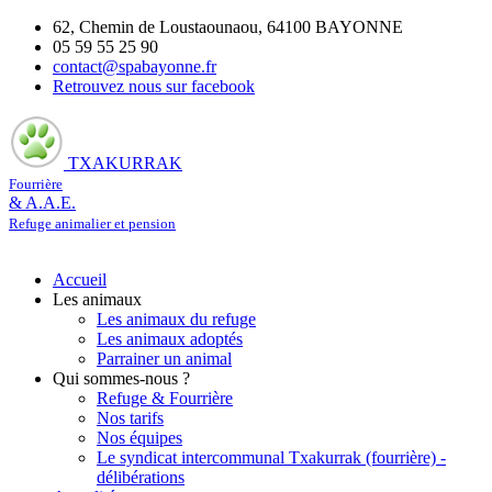
62, Chemin de Loustaounaou, 64100 BAYONNE
05 59 55 25 90
contact@spabayonne.fr
Retrouvez nous sur facebook
TXAKURRAK
Fourrière
& A.A.E.
Refuge animalier et pension
Accueil
Les animaux
Les animaux du refuge
Les animaux adoptés
Parrainer un animal
Qui sommes-nous ?
Refuge & Fourrière
Nos tarifs
Nos équipes
Le syndicat intercommunal Txakurrak (fourrière) -
délibérations