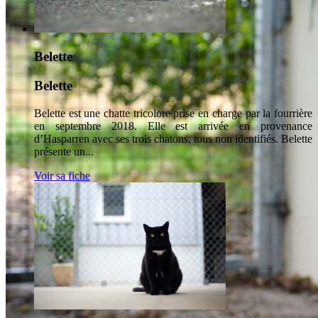
Belette
Belette
Belette est une chatte tricolore prise en charge par la fourrière
en septembre 2018. Elle est arrivée en provenance
d’Hasparren avec ses trois chatons, tous non identifiés. Belette
présente un...
Voir sa fiche