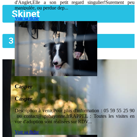
d'Anglet,Elle a son petit regard singulier!Surement peu
manipulée, ou perdue dep...
Skinet
Voir sa fiche
3 ans
Casper
Casper
Description à venir,Pour plus d'information : 05 59 55 25 90
ou contact@spabayonne.frRAPPEL : Toutes les visites en
vue d'adoption sont réalisées sur RDV...
Voir sa fiche