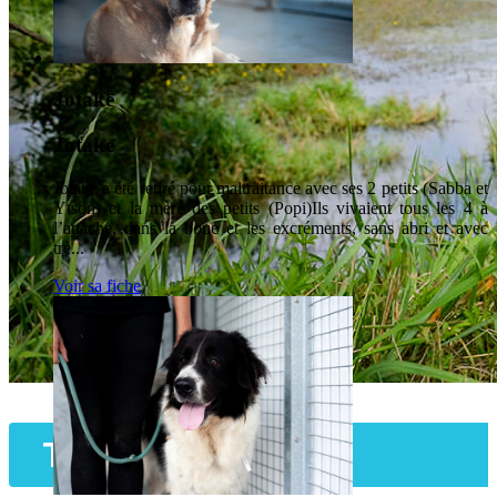
Jotake
Jotake
Jotake a été retiré pour maltraitance avec ses 2 petits (Sabba et
Ytson) et la mère des petits (Popi)Ils vivaient tous les 4 à
l’attache, dans la boue et les excréments, sans abri et avec
trè...
Voir sa fiche
Toki