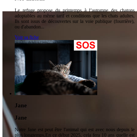
Le refuge propose du printemps à l’automne des chatons
adoptables au même tarif et conditions que les chats adultes,
Ils sont issus de découvertes sur la voie publique (fourrière),
ou d'abandon...
Voir sa fiche
Jane
Jane
Notre Jane est peut être l'animal qui est avec nous depuis le
plus longtemps,En ce début 2025, cela fera 10 ans quelle est