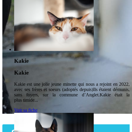
Kakie
Kakie
Kakie est une jolie jeune minette qui nous a rejoint en 2022,
avec ses frères et soeurs (adoptés depuis)Ils étaient démunis,
sans foyers, sur la commune d’Anglet.Kakie était la
plus timide...
Voir sa fiche