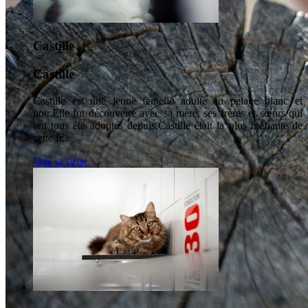
Castille
Castille
Castille est une jeune femelle adulte au pelage blanc et
noir.Elle fut découverte avec sa mère, ses frères et sœurs qui
ont tous été adoptés depuis.Castille était la plus méfiante de
cette fr...
Voir sa fiche