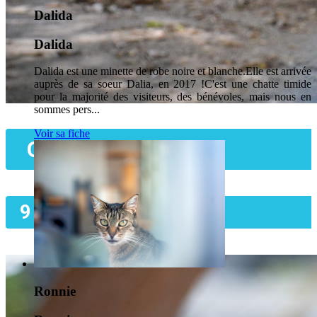
Dalida
Dalida
Dalida est une minette de robe noire et blanche.Elle est arrivée
auprès de sa soeur Dalia, en 2017 !C'est une chatte timide
pour la majorité des visiteurs, des bénévoles, mais nous en
sommes pers...
Voir sa fiche
Ona
9 ans
Ronnie