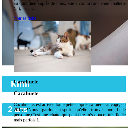
au quotidien auprès de nous,Jane a connu l'ancienne chatterie
(...), les p...
Voir sa fiche
Kimi
Cacahuete
Cacahuete
Cacahuette, est arrivée toute petite auprès sa mère sauvage, en
2 ans
2015 !Nous gardons espoir qu'elle trouve une belle
personne,C'est une chatte qui peut être très douce, très fidèle
mais parfois f...