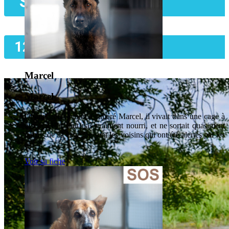
Spot
12 ans
Marcel
Marcel
Quand nous avons récupéré Marcel, il vivait dans une cage à
oiseaux.Il n’était pas vraiment nourri, et ne sortait quasiment
jamais de sa cage.Ce sont les voisins qui ont été alertés par les
...
Voir sa fiche